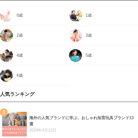
0歳
1歳
2歳
3歳
4歳
5歳
6歳
人気ランキング
1
海外の人気ブランドに学ぶ、おしゃれ知育玩具ブランド13
選
2024年4月12日