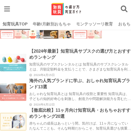
知育玩具TOP
年齢/月齢別おもちゃ
モンテッソーリ教育
おもち
【2024年最新】知育玩具サブスクの選び方とおすす
めランキング
知育玩具のサブスクレンタルとは 知育玩具のサブスクレンタル
とは、月額定額料金を支払うことで、さまざまな知育玩具を利用
できるサービスのことです。子供の成長は早いため、買い揃える
2024年4月15日
とすぐに使わなくなったり飽きてしまったりするこ ... ...
海外の人気ブランドに学ぶ、おしゃれ知育玩具ブラ
ンド13選
おしゃれな知育玩具とは 知育玩具の役割と重要性 知育玩具は、
子どもの知的好奇心を刺激し、創造力や問題解決能力を育むため
に重要な役割を果たします。遊びを通じて、子どもは自然と学ぶ
2024年4月12日
ことができ、脳の発達を促進することができます ... ...
【徹底比較】11ヶ月向け知育玩具・おもちゃおすす
めランキング20選
赤ちゃんの成長はあっという間。気付けば、11ヶ月になってい
たなんてことも。そんな時期だからこそ、知育玩具選びも慎重に