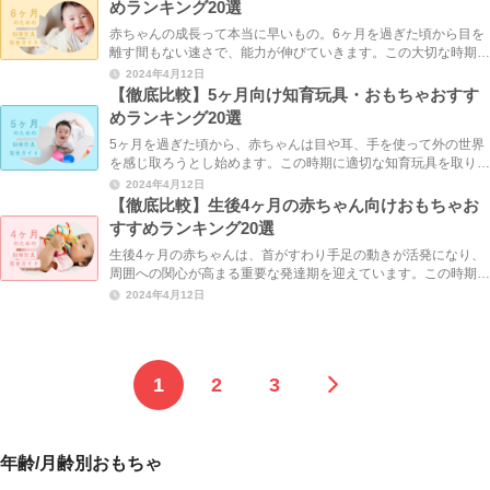
めランキング20選
赤ちゃんの成長って本当に早いもの。6ヶ月を過ぎた頃から目を
離す間もない速さで、能力が伸びていきます。この大切な時期
に、適切な知育玩具を取り入れることで発達を後押しできます
2024年4月12日
が、ただし安全性への細かい気配りも欠かせません。こ ... ...
【徹底比較】5ヶ月向け知育玩具・おもちゃおすす
めランキング20選
5ヶ月を過ぎた頃から、赤ちゃんは目や耳、手を使って外の世界
を感じ取ろうとし始めます。この時期に適切な知育玩具を取り入
れることで、感覚を研ぎ澄まし、脳の発達をサポートすることが
2024年4月12日
できます。ただし、発達に合っていても危険があれ ... ...
【徹底比較】生後4ヶ月の赤ちゃん向けおもちゃお
すすめランキング20選
生後4ヶ月の赤ちゃんは、首がすわり手足の動きが活発になり、
周囲への関心が高まる重要な発達期を迎えています。この時期に
適切なおもちゃを選ぶことで、赤ちゃんの五感を刺激し、健やか
2024年4月12日
な発達を促すことができます。しかし「どんなおも ... ...
1
2
3
年齢/月齢別おもちゃ