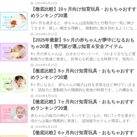
なりたいですよね。手先の発達を促すもの、感覚を刺激するも
2024年4月12日
の、安全性の高いものetc…選ぶポイントは盛りだ ... ...
【徹底比較】10ヶ月向け知育玩具・おもちゃおすす
めランキング20選
10ヶ月を過ぎると、赤ちゃんは認知能力と行動力が一気に伸び
てきます。新しい概念を理解し、能動的に動き回れるようになる
のです。この大切な時期に適切な知育玩具を取り入れることで、
2024年4月12日
子どもの飛躍的な成長を適切に後押しできるはずで ... ...
【2025年最新】9ヶ月の赤ちゃんが夢中になるおも
ちゃ20選｜専門家が選ぶ知育＆安全アイテム
9ヶ月の赤ちゃんは、おすわりやハイハイ、つかまり立ちなど運
動能力が急速に発達し、好奇心も旺盛になる時期です。指先の細
かな動きができるようになり、身の回りのものを「つかむ」「振
2024年4月12日
る」「叩く」「舐める」など、さまざまな方法で世 ... ...
【徹底比較】8ヶ月向け知育玩具・おもちゃおすす
めランキング20選
8ヶ月になると、赤ちゃんの能力は目を見張るほど伸びていきま
す。認知力と運動能力の飛躍的な発達の時期です。この機会を最
大限に活かすためにも、適切な知育玩具を取り入れることが重要
2024年4月12日
になってきます。ただし無理な知識詰め込みは禁物 ... ...
【徹底比較】7ヶ月向け知育玩具・おもちゃおすす
めランキング20選
赤ちゃんの能力の伸びしろってすごいもの。特に7ヶ月を過ぎた
頃からは脳が飛躍的に発達し、認知能力がぐんと開花します。し
かしその一方で、無理のある知識の押し付けは得策ではありませ
2024年4月12日
ん。むしろ、感性や想像力を掻き立て、新しいもの ... ...
【徹底比較】6ヶ月向け知育玩具・おもちゃおすす